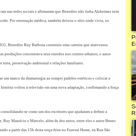
avam nas redes sociais e afirmaram que Benedito não tinha Alzheimer nem
cido. Por orientação médica, também deixou o sítio onde vivia, no
 1931, Benedito Ruy Barbosa construiu uma carreira que atravessou
 das produções concentrava seus enredos nos centros urbanos, o autor
r terra, preservação ambiental e relações familiares.
se um marco da dramaturgia ao romper padrões estéticos e colocar a
a história voltou à televisão em uma nova adaptação, confirmando a força
 consolidando-se como um dos escritores que ajudaram a definir a
ne, Ruy Maurício e Marcelo, além de dez netos, entre eles o autor Bruno
lizado a partir das 15h desta terça-feira no Funeral Home, na Rua São